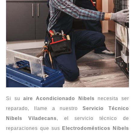
Si su
aire Acondicionado
Nibels
necesita ser
reparado, llame a nuestro
Servicio Técnico
Nibels Viladecans
, el servicio técnico de
reparaciones que sus
Electrodomésticos
Nibels